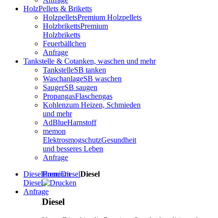
Holz
Pellets & Briketts
Holzpellets
Premium Holzpellets
Holzbriketts
Premium
Holzbriketts
Feuerbällchen
Anfrage
Tankstelle & Co
tanken, waschen und mehr
Tankstelle
SB tanken
Waschanlage
SB waschen
Sauger
SB saugen
Propangas
Flaschengas
Kohlen
zum Heizen, Schmieden
und mehr
AdBlue
Harnstoff
memon
Elektrosmogschutz
Gesundheit
und besseres Leben
Anfrage
Diesel
Home
Premium
Diesel
Diesel
Diesel
Anfrage
Diesel