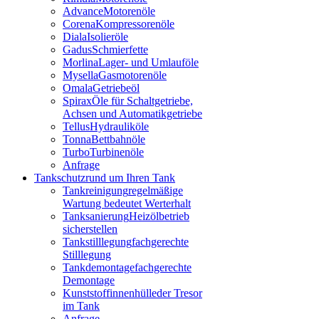
Advance
Motorenöle
Corena
Kompressorenöle
Diala
Isolieröle
Gadus
Schmierfette
Morlina
Lager- und Umlauföle
Mysella
Gasmotorenöle
Omala
Getriebeöl
Spirax
Öle für Schaltgetriebe,
Achsen und Automatikgetriebe
Tellus
Hydrauliköle
Tonna
Bettbahnöle
Turbo
Turbinenöle
Anfrage
Tankschutz
rund um Ihren Tank
Tankreinigung
regelmäßige
Wartung bedeutet Werterhalt
Tanksanierung
Heizölbetrieb
sicherstellen
Tankstilllegung
fachgerechte
Stilllegung
Tankdemontage
fachgerechte
Demontage
Kunststoffinnenhülle
der Tresor
im Tank
Anfrage