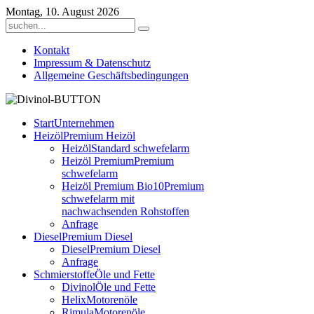
Montag, 10. August 2026
Kontakt
Impressum & Datenschutz
Allgemeine Geschäftsbedingungen
Start
Unternehmen
Heizöl
Premium Heizöl
Heizöl
Standard schwefelarm
Heizöl Premium
Premium
schwefelarm
Heizöl Premium Bio10
Premium
schwefelarm mit
nachwachsenden Rohstoffen
Anfrage
Diesel
Premium Diesel
Diesel
Premium Diesel
Anfrage
Schmierstoffe
Öle und Fette
Divinol
Öle und Fette
Helix
Motorenöle
Rimula
Motorenöle